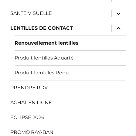
le
sous-
menu
ouvrir
SANTE VISUELLE
le
sous-
menu
ouvrir
LENTILLES DE CONTACT
le
sous-
menu
Renouvellement lentilles
Produit lentilles Aquarté
Produit Lentilles Renu
PRENDRE RDV
ACHAT EN LIGNE
ECLIPSE 2026
PROMO RAY-BAN