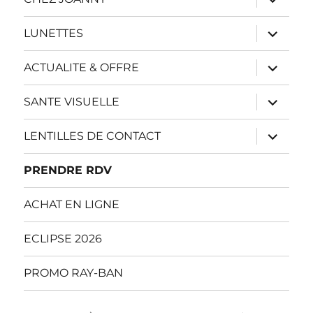
le
sous-
menu
ouvrir
LUNETTES
le
sous-
menu
ouvrir
ACTUALITE & OFFRE
le
sous-
menu
ouvrir
SANTE VISUELLE
le
sous-
menu
ouvrir
LENTILLES DE CONTACT
le
sous-
menu
PRENDRE RDV
ACHAT EN LIGNE
ECLIPSE 2026
PROMO RAY-BAN