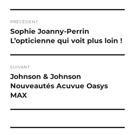
Navigation
PRÉCÉDENT
de
Sophie Joanny-Perrin
Publication
précédente :
L’opticienne qui voit plus loin !
l’article
SUIVANT
Johnson & Johnson
Publication
suivante :
Nouveautés Acuvue Oasys
MAX