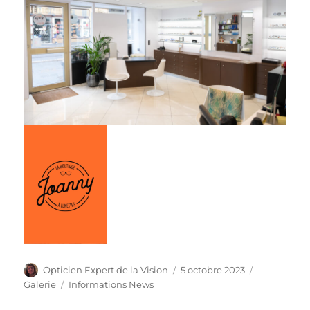
Auteur
Publié
Format
Opticien Expert de la Vision
5 octobre 2023
le
Catégories
Galerie
Informations News