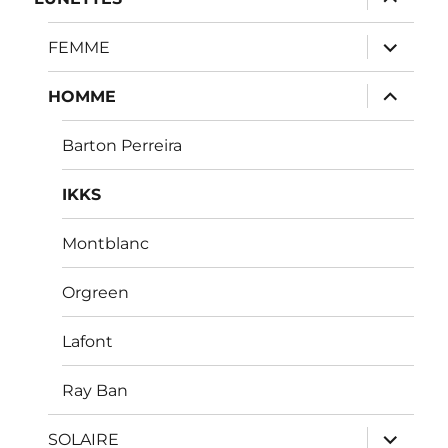
le
sous-
menu
ouvrir
FEMME
le
sous-
menu
ouvrir
HOMME
le
sous-
menu
Barton Perreira
IKKS
Montblanc
Orgreen
Lafont
Ray Ban
ouvrir
SOLAIRE