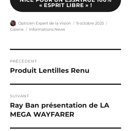
« ESPRIT LIBRE » !
Auteur
Publié
Format
Opticien Expert de la Vision
9 octobre 2025
le
Catégories
Galerie
Informations News
Navigation
PRÉCÉDENT
de
Produit Lentilles Renu
Publication
précédente :
l’article
SUIVANT
Ray Ban présentation de LA
Publication
suivante :
MEGA WAYFARER