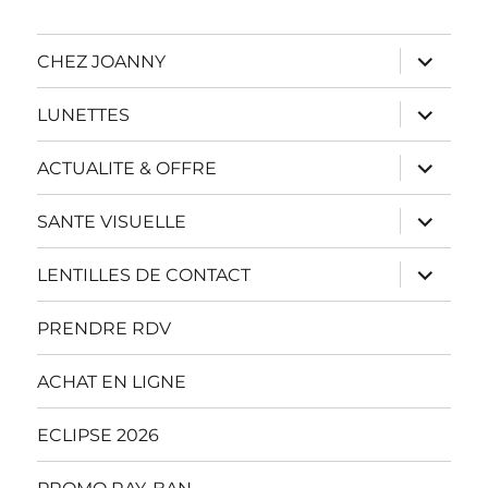
ouvrir
CHEZ JOANNY
le
sous-
menu
ouvrir
LUNETTES
le
sous-
menu
ouvrir
ACTUALITE & OFFRE
le
sous-
menu
ouvrir
SANTE VISUELLE
le
sous-
menu
ouvrir
LENTILLES DE CONTACT
le
sous-
menu
PRENDRE RDV
ACHAT EN LIGNE
ECLIPSE 2026