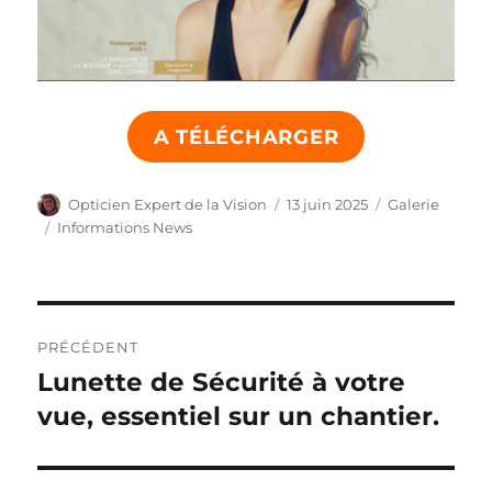
A TÉLÉCHARGER
Auteur
Publié
Format
Opticien Expert de la Vision
13 juin 2025
Galerie
le
Catégories
Informations News
Navigation
PRÉCÉDENT
de
Lunette de Sécurité à votre
Publication
précédente :
vue, essentiel sur un chantier.
l’article