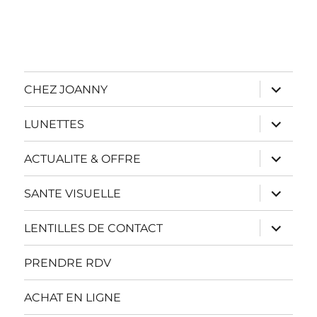
ouvrir
CHEZ JOANNY
le
sous-
menu
ouvrir
LUNETTES
le
sous-
menu
ouvrir
ACTUALITE & OFFRE
le
sous-
menu
ouvrir
SANTE VISUELLE
le
sous-
menu
ouvrir
LENTILLES DE CONTACT
le
sous-
menu
PRENDRE RDV
ACHAT EN LIGNE