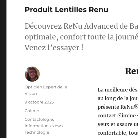
Produit Lentilles Renu
Découvrez ReNu Advanced de Ba
optimale, confort toute la journé
Venez l’essayer !
Re
Auteur
Opticien Expert de la
La meilleure dési
Vision
au long de la jo
Publié
9 octobre 2025
présente ReNu® A
le
Format
Galerie
contact élimine 
Catégories
Contactologie
,
yeux et assure u
Informations News
,
Technologie
confortable, tou