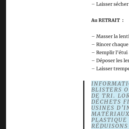
– Laisser sécher l
Au RETRAIT :
– Masser la lent
– Rincer chaque f
– Remplir l’étui 
– Déposer les len
– Laisser tremper
INFORMATIO
BLISTERS O
DE TRI. L
DÉCHETS F
USINES D’I
MATÉRIAUX 
PLASTIQUE
RÉDUISONS