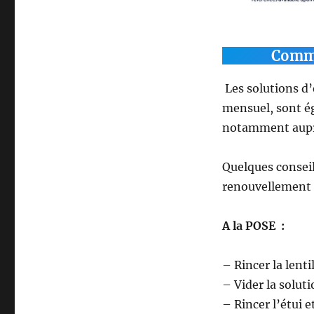
Commen
Les solutions d’
mensuel, sont ég
notamment auprè
Quelques conseil
renouvellement 
A la POSE :
– Rincer la lenti
– Vider la soluti
– Rincer l’étui e