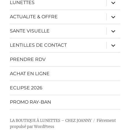
menu
ouvrir
LUNETTES
le
sous-
menu
ouvrir
ACTUALITE & OFFRE
le
sous-
menu
ouvrir
SANTE VISUELLE
le
sous-
menu
ouvrir
LENTILLES DE CONTACT
le
sous-
menu
PRENDRE RDV
ACHAT EN LIGNE
ECLIPSE 2026
PROMO RAY-BAN
LA BOUTIQUE À LUNETTES – CHEZ JOANNY
Fièrement
propulsé par WordPress