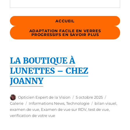
ACCUEIL
ADAPTATION FACILE EN VERRES
PROGRESSIFS EN SAVOIR PLUS
LA BOUTIQUE À
LUNETTES – CHEZ
JOANNY
Auteur
Publié
Format
Opticien Expert de la Vision
5 octobre 2025
le
Catégories
Étiquettes
Galerie
Informations News
,
Technologie
bilan visuel
,
examen de vue
,
Examen de vue sur RDV
,
test de vue
,
verification de votre vue