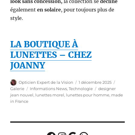
look sans concession,
la collection se
décline
également
en solaire
, pour toujours plus de
style.
LA BOUTIQUE À
LUNETTES – CHEZ
JOANNY
Auteur
Publié
Format
Opticien Expert de la Vision
1 décembre 2025
le
Catégories
Étiquettes
Galerie
Informations News
,
Technologie
designer
jean nouvel
,
lunettes morel
,
lunettes pour homme
,
made
in France