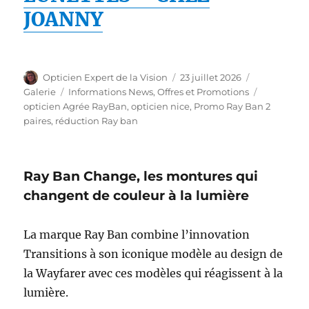
JOANNY
Auteur
Publié
Format
Opticien Expert de la Vision
23 juillet 2026
le
Catégories
Étiquettes
Galerie
Informations News
,
Offres et Promotions
opticien Agrée RayBan
,
opticien nice
,
Promo Ray Ban 2
paires
,
réduction Ray ban
Ray Ban Change, les montures qui
changent de couleur à la lumière
La marque Ray Ban combine l’innovation
Transitions à son iconique modèle au design de
la Wayfarer avec ces modèles qui réagissent à la
lumière.