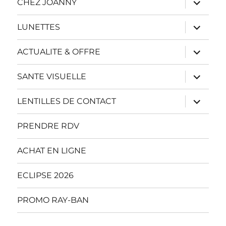
CHEZ JOANNY
le
sous-
menu
ouvrir
LUNETTES
le
sous-
menu
ouvrir
ACTUALITE & OFFRE
le
sous-
menu
ouvrir
SANTE VISUELLE
le
sous-
menu
ouvrir
LENTILLES DE CONTACT
le
sous-
menu
PRENDRE RDV
ACHAT EN LIGNE
ECLIPSE 2026
PROMO RAY-BAN