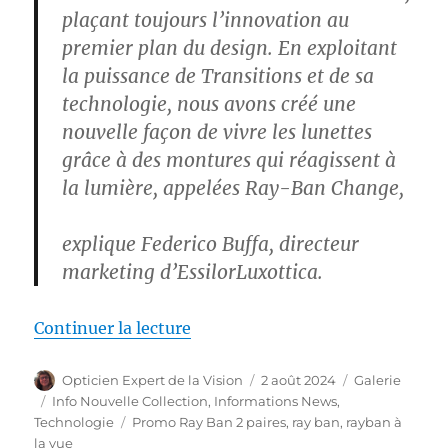
plaçant toujours l’innovation au
premier plan du design. En exploitant
la puissance de Transitions et de sa
technologie, nous avons créé une
nouvelle façon de vivre les lunettes
grâce à des montures qui réagissent à
la lumière, appelées Ray-Ban Change,
explique Federico Buffa, directeur
marketing d’EssilorLuxottica.
de « Ray Ban Change, les montur
Continuer la lecture
Auteur
Publié
Format
Opticien Expert de la Vision
2 août 2024
Galerie
le
Catégories
Info Nouvelle Collection
,
Informations News
,
Étiquettes
Technologie
Promo Ray Ban 2 paires
,
ray ban
,
rayban à
la vue