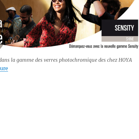
 dans la gamme des verres photochromique des chez HOYA
de « Verre photochromique, ou l’avantage d’un Mult
ture