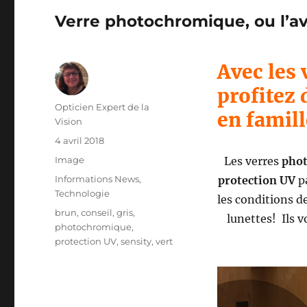
Verre photochromique, ou l’av
Avec les
profitez
Auteur
Opticien Expert de la
en famill
Vision
Publié
4 avril 2018
le
Format
Image
Les verres
phot
Catégories
Informations News
,
protection UV
p
Technologie
les conditions d
Étiquettes
brun
,
conseil
,
gris
,
lunettes! Ils 
photochromique
,
protection UV
,
sensity
,
vert