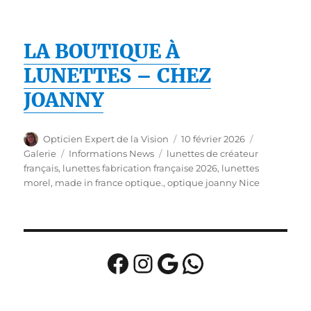
LA BOUTIQUE À
LUNETTES – CHEZ
JOANNY
Auteur
Publié
Format
Opticien Expert de la Vision
10 février 2026
le
Catégories
Étiquettes
Galerie
Informations News
lunettes de créateur
français
,
lunettes fabrication française 2026
,
lunettes
morel
,
made in france optique.
,
optique joanny Nice
Facebook
Instagram
Google
WhatsApp