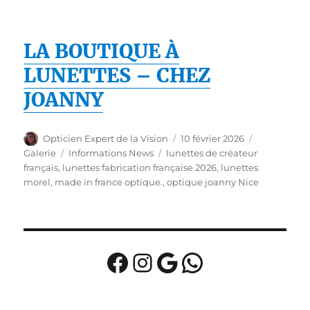
LA BOUTIQUE À
LUNETTES – CHEZ
JOANNY
Auteur
Publié
Format
Opticien Expert de la Vision
10 février 2026
le
Catégories
Étiquettes
Galerie
Informations News
lunettes de créateur
français
,
lunettes fabrication française 2026
,
lunettes
morel
,
made in france optique.
,
optique joanny Nice
Facebook
Instagram
Google
WhatsApp