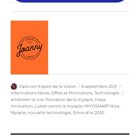
Auteur
Publié
Catégor
Opticien Expert de la Vision
6 septembre 2021
le
Étiquet
Informations News
,
Offres et Promotions
,
Technologie
améliorer la vue
,
freination de la myopie
,
Hoya
innovation
,
Lutter contre la myopie
,
MiYOSMART Nice
,
Myopie
,
nouvelle technologie
,
Silmo d’or 2020