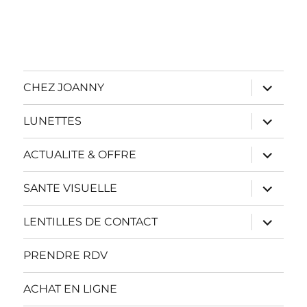
ouvrir
CHEZ JOANNY
le
sous-
menu
ouvrir
LUNETTES
le
sous-
menu
ouvrir
ACTUALITE & OFFRE
le
sous-
menu
ouvrir
SANTE VISUELLE
le
sous-
menu
ouvrir
LENTILLES DE CONTACT
le
sous-
menu
PRENDRE RDV
ACHAT EN LIGNE