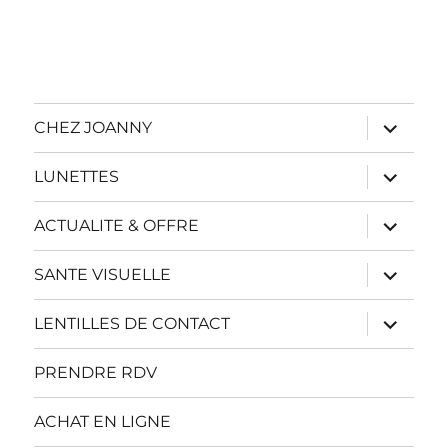
ouvrir
CHEZ JOANNY
le
sous-
menu
ouvrir
LUNETTES
le
sous-
menu
ouvrir
ACTUALITE & OFFRE
le
sous-
menu
ouvrir
SANTE VISUELLE
le
sous-
menu
ouvrir
LENTILLES DE CONTACT
le
sous-
menu
PRENDRE RDV
ACHAT EN LIGNE