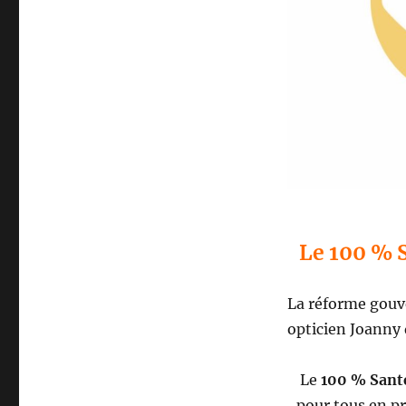
Le 100 % 
La réforme gouv
opticien Joanny 
Le
100 % Santé
pour tous en p