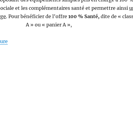
 Sociale et les complémentaires santé et permettre ainsi
u
rge
. Pour bénéficier de l’offre
100 % Santé,
dite de « clas
A » ou « panier A »,
de « QU’EST-CE QUE LE RAC ZÉRO POUR L’OPTIQUE 
ture