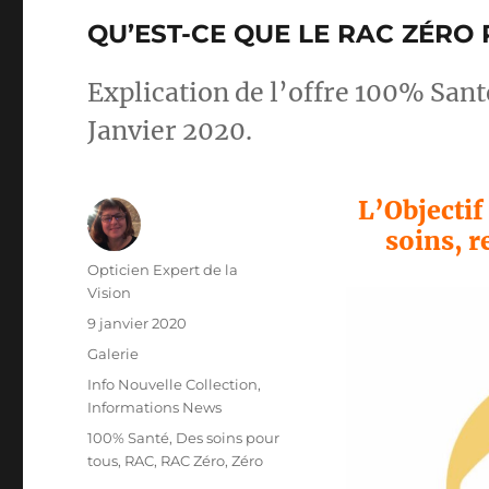
QU’EST-CE QUE LE RAC ZÉRO 
Explication de l’offre 100% Sant
Janvier 2020.
L’Objectif
soins, r
Auteur
Opticien Expert de la
Vision
Publié
9 janvier 2020
le
Format
Galerie
Catégories
Info Nouvelle Collection
,
Informations News
Étiquettes
100% Santé
,
Des soins pour
tous
,
RAC
,
RAC Zéro
,
Zéro