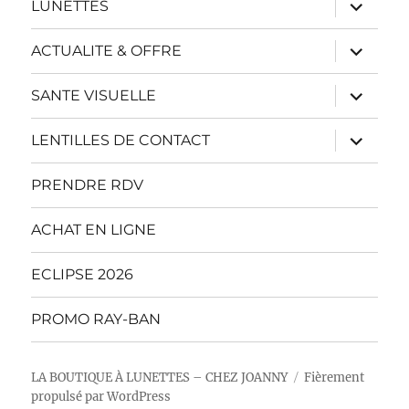
menu
ouvrir
LUNETTES
le
sous-
menu
ouvrir
ACTUALITE & OFFRE
le
sous-
menu
ouvrir
SANTE VISUELLE
le
sous-
menu
ouvrir
LENTILLES DE CONTACT
le
sous-
menu
PRENDRE RDV
ACHAT EN LIGNE
ECLIPSE 2026
PROMO RAY-BAN
LA BOUTIQUE À LUNETTES – CHEZ JOANNY
Fièrement
propulsé par WordPress