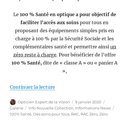
Le
100 % Santé en optique a pour objectif de
faciliter l’accès aux soins
pour tous en
proposant des équipements simples pris en
charge à 100 % par la Sécurité Sociale et les
complémentaires santé et permettre ainsi
un
zéro reste à charge
. Pour bénéficier de l’offre
100 % Santé,
dite de « classe A » ou « panier A
»,
de « QU’EST-CE QUE LE RAC ZÉ
Continuer la lecture
Auteur
Publié
Format
Opticien Expert de la Vision
9 janvier 2020
le
Catégories
Étique
Galerie
Info Nouvelle Collection
,
Informations News
100% Santé
,
Des soins pour tous
,
RAC
,
RAC Zéro
,
Zéro