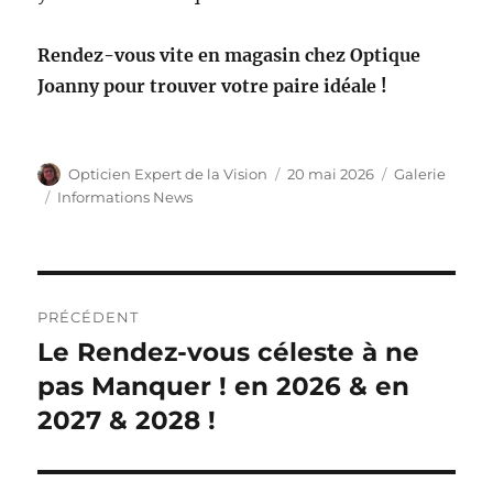
Rendez-vous vite en magasin chez Optique
Joanny pour trouver votre paire idéale !
Auteur
Publié
Format
Opticien Expert de la Vision
20 mai 2026
Galerie
le
Catégories
Informations News
Navigation
PRÉCÉDENT
de
Le Rendez-vous céleste à ne
Publication
précédente :
pas Manquer ! en 2026 & en
l’article
2027 & 2028 !