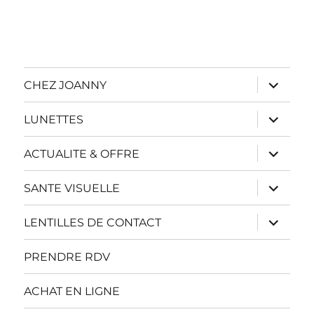
ouvrir
CHEZ JOANNY
le
sous-
menu
ouvrir
LUNETTES
le
sous-
menu
ouvrir
ACTUALITE & OFFRE
le
sous-
menu
ouvrir
SANTE VISUELLE
le
sous-
menu
ouvrir
LENTILLES DE CONTACT
le
sous-
menu
PRENDRE RDV
ACHAT EN LIGNE