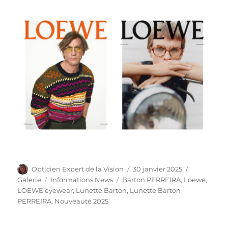
Auteur
Publié
Format
Opticien Expert de la Vision
30 janvier 2025
le
Catégories
Étiquettes
Galerie
Informations News
Barton PERREIRA
,
Loewe
,
LOEWE eyewear
,
Lunette Barton
,
Lunette Barton
PERREIRA
,
Nouveauté 2025