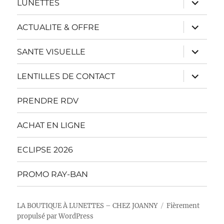
LUNETTES
le
sous-
menu
ouvrir
ACTUALITE & OFFRE
le
sous-
menu
ouvrir
SANTE VISUELLE
le
sous-
menu
ouvrir
LENTILLES DE CONTACT
le
sous-
menu
PRENDRE RDV
ACHAT EN LIGNE
ECLIPSE 2026
PROMO RAY-BAN
LA BOUTIQUE À LUNETTES – CHEZ JOANNY
Fièrement
propulsé par WordPress