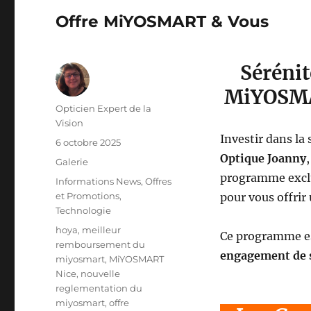
Offre MiYOSMART & Vous
Séréni
MiYOSMA
Auteur
Opticien Expert de la
Vision
Investir dans la 
Publié
6 octobre 2025
le
Optique Joanny
Format
Galerie
programme excl
Catégories
Informations News
,
Offres
et Promotions
,
pour vous offrir 
Technologie
Étiquettes
hoya
,
meilleur
Ce programme est
remboursement du
engagement de 
miyosmart
,
MiYOSMART
Nice
,
nouvelle
reglementation du
miyosmart
,
offre