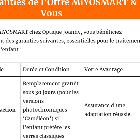
anties de l’Offre MiYOSMART &
Vous
MiYOSMART chez Optique Joanny, vous bénéficiez
des garanties suivantes, essentielles pour le traitemen
l’enfant :
ie
Durée et Condition
Votre Avantage
Remplacement gratuit
sous
30 jours
(pour les
versions
Assurance d’une
faction
photochromiques
adaptation réussie.
‘Caméléon’) si
l’enfant préfère les
verres classiques.