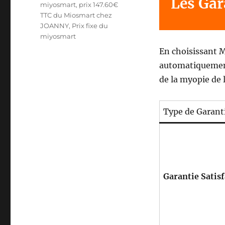
Les Gar
miyosmart
,
prix 147.60€
TTC du Miosmart chez
JOANNY
,
Prix fixe du
miyosmart
En choisissant 
automatiquement 
de la myopie de 
Type de Garant
Garantie Satis