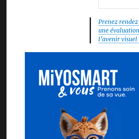
Prenez rendez
une évaluatio
l’avenir visuel