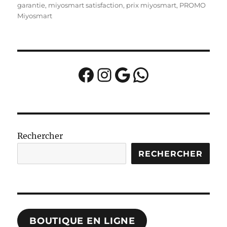
garantie
,
miyosmart satisfaction
,
prix miyosmart
,
PROMO
Miyosmart
Facebook
Instagram
Google
WhatsApp
Rechercher
RECHERCHER
BOUTIQUE EN LIGNE