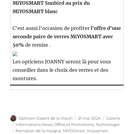
MiYOSMART Sunbird au prix du
MiYOSMART blanc
C’est aussi l’occasion de profiter
l’offre d’une
seconde paire de verres MiYOSMART avec
50%
de remise .
Les opticiens JOANNY seront là pour vous
conseiller dans le choix des verres et des
montures.
Auteur
Publié
Format
Opticien Expert de la Vision
21 mai 2024
Galerie
le
Catégories
Informations News
,
Offres et Promotions
,
Technologie
Étiquettes
freination de la myopie
,
MiYOSmart
,
miyosmart