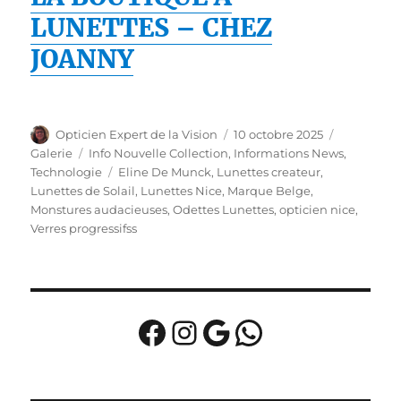
LUNETTES – CHEZ
JOANNY
Auteur
Publié
Format
Opticien Expert de la Vision
10 octobre 2025
le
Catégories
Galerie
Info Nouvelle Collection
,
Informations News
,
Étiquettes
Technologie
Eline De Munck
,
Lunettes createur
,
Lunettes de Solail
,
Lunettes Nice
,
Marque Belge
,
Monstures audacieuses
,
Odettes Lunettes
,
opticien nice
,
Verres progressifss
Facebook
Instagram
Google
WhatsApp