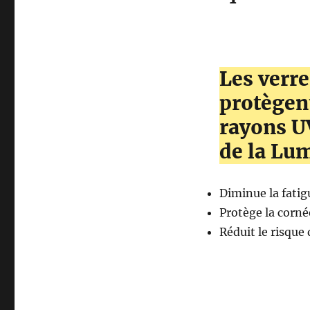
Les verr
protègent
rayons UV
de la Lu
Diminue la fatig
Protège la cornée
Réduit le risque