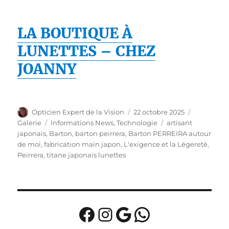
LA BOUTIQUE À
LUNETTES – CHEZ
JOANNY
Auteur
Publié
Format
Opticien Expert de la Vision
22 octobre 2025
le
Catégories
Étiquettes
Galerie
Informations News
,
Technologie
artisant
japonais
,
Barton
,
barton peirrera
,
Barton PERREIRA autour
de moi
,
fabrication main japon
,
L'exigence et la Légereté
,
Peirrera
,
titane japonais lunettes
Facebook
Instagram
Google
WhatsApp